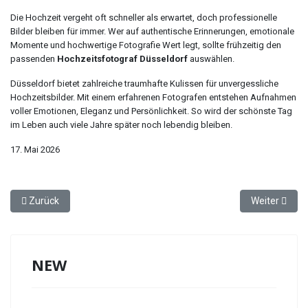
Die Hochzeit vergeht oft schneller als erwartet, doch professionelle
Bilder bleiben für immer. Wer auf authentische Erinnerungen, emotionale
Momente und hochwertige Fotografie Wert legt, sollte frühzeitig den
passenden
Hochzeitsfotograf Düsseldorf
auswählen.
Düsseldorf bietet zahlreiche traumhafte Kulissen für unvergessliche
Hochzeitsbilder. Mit einem erfahrenen Fotografen entstehen Aufnahmen
voller Emotionen, Eleganz und Persönlichkeit. So wird der schönste Tag
im Leben auch viele Jahre später noch lebendig bleiben.
17. Mai 2026
Vorheriger Beitrag: LumiSpa – Moderne Hautpflege für strahlend 
Nächster Bei
Zurück
Weiter
NEW